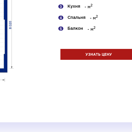
2
Кухня
- м
2
Спальня
- м
2
Балкон
- м
УЗНАТЬ ЦЕНУ