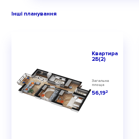
Інші планування
Квартира
2Б(2)
Загальна
площа
56,19
2