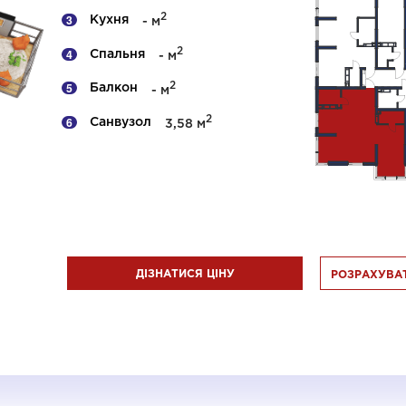
2
Кухня
- м
2
Спальня
- м
2
Балкон
- м
2
Санвузол
3,58 м
ДІЗНАТИСЯ ЦІНУ
РОЗРАХУВАТ