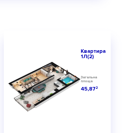
Квартира
1Л(2)
Загальна
площа
45,87
2