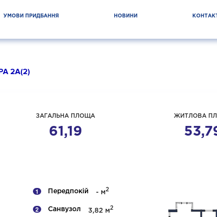
УМОВИ ПРИДБАННЯ
НОВИНИ
КОНТАК
А 2А(2)
ЗАГАЛЬНА ПЛОЩА
ЖИТЛОВА П
61,19
53,7
2
Передпокій
- м
2
Санвузол
3,82 м