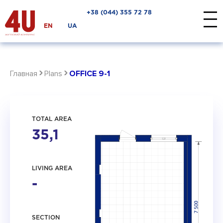
+38 ‎(044) 355 72 78
EN
UA
›
›
Главная
Plans
OFFICE 9-1
TOTAL AREA
35,1
LIVING AREA
-
SECTION