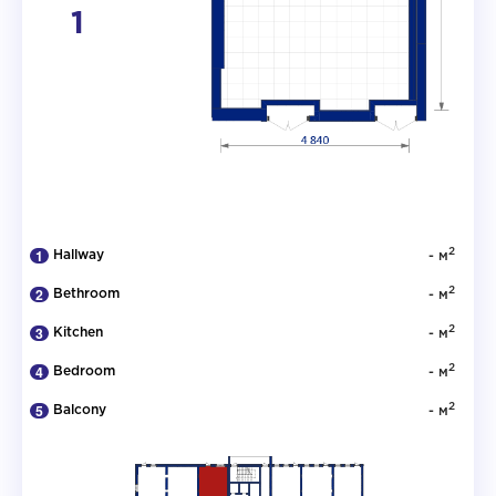
1
2
Hallway
- м
2
Bethroom
- м
2
Kitchen
- м
2
Bedroom
- м
2
Balcony
- м