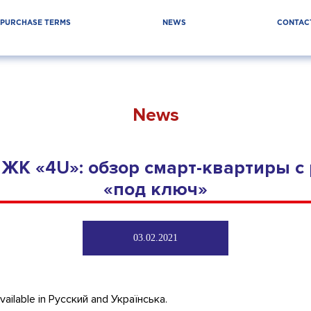
PURCHASE TERMS
NEWS
CONTAC
News
) ЖК «4U»: обзор смарт-квартиры с
«под ключ»
03.02.2021
available in
Русский
and
Українська
.