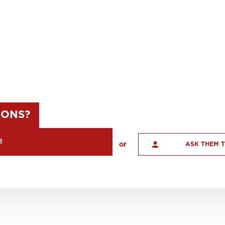
IONS?
8
or
ASK THEM 